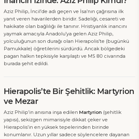
İnancın İzinde: Aziz Philip Kimdi?
Aziz Philip, İncil’de adı geçen ve İsa’nın çağrısına ilk
yanıt veren havarilerden biridir. Sadeliği, cesareti ve
hakikate olan bağlılığı ile tanınır. Hristiyanlık inancını
yaymak amacıyla Anadolu’ya gelen Aziz Philip,
yolculuğunun son durağı olan Hierapolis’te (bugünkü
Pamukkale) öğretilerini sürdürdü. Ancak bölgedeki
pagan halkın tepkisiyle karşılaştı ve MS 80 civarında
burada şehit edildi.
Hierapolis’te Bir Şehitlik: Martyrion
ve Mezar
Aziz Philip’in anısına inşa edilen
Martyrion
(şehitlik
yapısı), sekizgen mimarisiyle dikkat çeker ve
Hierapolis’in en yüksek tepelerinden birinde
konumlanır. Uzun yıllar sadece söylencelere dayanan